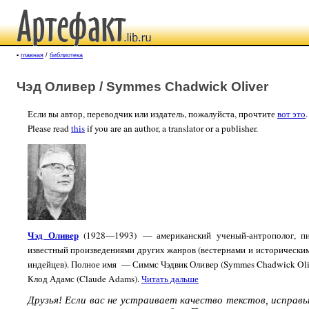
▪
главная
/
библиотека
Чэд Оливер / Symmes Chadwick Oliver
Если вы автор, переводчик или издатель, пожалуйста, прочтите
вот это
.
Please read
this
if you are an author, a translator or a publisher.
Чэд Оливер
(1928—1993) — американский ученый-антрополог, пис
известный произведениями других жанров (вестернами и исторически
индейцев). Полное имя — Симмс Чэдвик Оливер (Symmes Chadwick Oli
Клод Адамс (Claude Adams).
Читать дальше
Друзья! Если вас не устраивает качество текстов, исправ