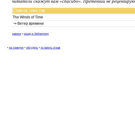
читатели скажут вам «спасибо». Претензии не рецензирую
Список текстов
The Winds of Time
↪ Ветер времени
наверх
▪
назад в библиотеку
▪
на главную
▪
обсудить
▪
оставить отзыв