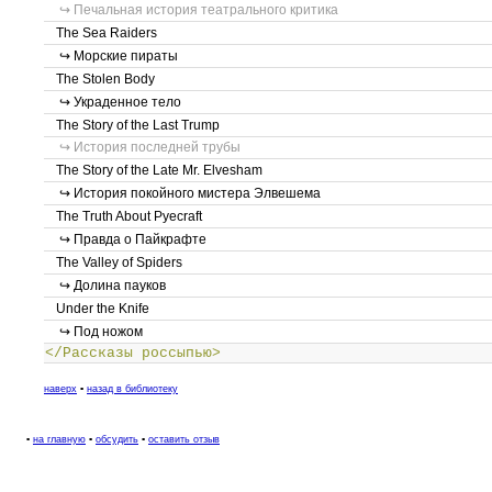
↪ Печальная история театрального критика
The Sea Raiders
↪ Морские пираты
The Stolen Body
↪ Украденное тело
The Story of the Last Trump
↪ История последней трубы
The Story of the Late Mr. Elvesham
↪ История покойного мистера Элвешема
The Truth About Pyecraft
↪ Правда о Пайкрафте
The Valley of Spiders
↪ Долина пауков
Under the Knife
↪ Под ножом
</Рассказы россыпью>
наверх
▪
назад в библиотеку
▪
на главную
▪
обсудить
▪
оставить отзыв