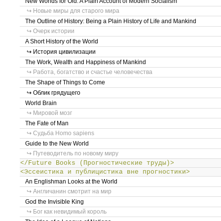
New Worlds for Old: A Plain Account of Modern Socialism
↪ Новые миры для старого мира
The Outline of History: Being a Plain History of Life and Mankind
↪ Очерк истории
A Short History of the World
↪ История цивилизации
The Work, Wealth and Happiness of Mankind
↪ Работа, богатство и счастье человечества
The Shape of Things to Come
↪ Облик грядущего
World Brain
↪ Мировой мозг
The Fate of Man
↪ Судьба Homo sapiens
Guide to the New World
↪ Путеводитель по новому миру
</Future Books (Прогностические труды)>
<Эссеистика и публицистика вне прогностики>
An Englishman Looks at the World
↪ Англичанин смотрит на мир
God the Invisible King
↪ Бог как невидимый король