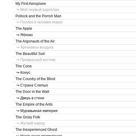
My First Aeroplane
↪ Мой первый аэроплан
Pollock and the Porroh Man
↪ Поллок и человек-порро
The Apple
↪ Яблоко
The Argonauts of the Air
↪ Аргонавты воздуха
The Beautiful Suit
↪ Прекрасный костюм
The Cone
↪ Конус
The Country of the Blind
↪ Страна Слепых
The Door in the Wall
↪ Дверь в стене
The Empire of the Ants
↪ Муравьиная империя
The Grisly Folk
↪ Жуткий народ
The Inexperienced Ghost