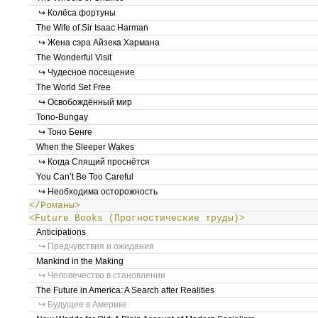
↪ Колёса фортуны
The Wife of Sir Isaac Harman
↪ Жена сэра Айзека Хармана
The Wonderful Visit
↪ Чудесное посещение
The World Set Free
↪ Освобождённый мир
Tono-Bungay
↪ Тоно Бенге
When the Sleeper Wakes
↪ Когда Спящий проснётся
You Can’t Be Too Careful
↪ Необходима осторожность
</Романы>
<Future Books (Прогностические труды)>
Anticipations
↪ Предчувствия и ожидания
Mankind in the Making
↪ Человечество в становлении
The Future in America: A Search after Realities
↪ Будущее в Америке