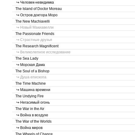
↪ Человек-невидимка
The Island of Doctor Moreau
↪ Остров доктора Моро
The New Machiavelli
↪ Новый Макиавелли
The Passionate Friends
↪ Страстные друзья
The Research Magnificent
↪ Великолепное исследование
The Sea Lady
↪ Морская Дама
The Soul of a Bishop
↪ Душа епископа
The Time Machine
↪ Машина времени
The Undying Fire
↪ Негасимый огонь
The War in the Air
↪ Война в воздухе
The War of the Worlds
↪ Война миров
The Wheels of Chance