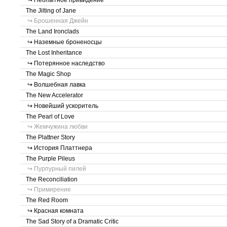
↪ Неопытное привидение
The Jilting of Jane
↪ Брошенная Джейн
The Land Ironclads
↪ Наземные броненосцы
The Lost Inheritance
↪ Потерянное наследство
The Magic Shop
↪ Волшебная лавка
The New Accelerator
↪ Новейший ускоритель
The Pearl of Love
↪ Жемчужина любви
The Plattner Story
↪ История Платтнера
The Purple Pileus
↪ Пурпурный пилей
The Reconciliation
↪ Примирение
The Red Room
↪ Красная комната
The Sad Story of a Dramatic Critic