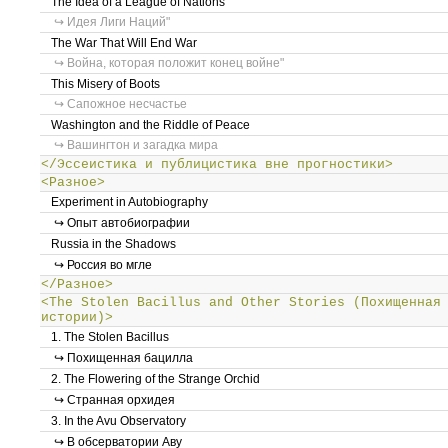
The Idea of a League of Nations
↪ Идея Лиги Наций"
The War That Will End War
↪ Война, которая положит конец войне"
This Misery of Boots
↪ Сапожное несчастье
Washington and the Riddle of Peace
↪ Вашингтон и загадка мира
</Эссеистика и публицистика вне прогностики>
<Разное>
Experiment in Autobiography
↪ Опыт автобиографии
Russia in the Shadows
↪ Россия во мгле
</Разное>
<The Stolen Bacillus and Other Stories (Похищенная
истории)>
1. The Stolen Bacillus
↪ Похищенная бацилла
2. The Flowering of the Strange Orchid
↪ Странная орхидея
3. In the Avu Observatory
↪ В обсерватории Аву