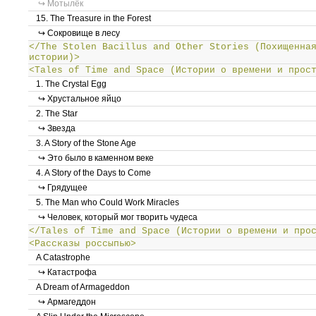
↪ Мотылёк
15. The Treasure in the Forest
↪ Сокровище в лесу
</The Stolen Bacillus and Other Stories (Похищенна
истории)>
<Tales of Time and Space (Истории о времени и прос
1. The Crystal Egg
↪ Хрустальное яйцо
2. The Star
↪ Звезда
3. A Story of the Stone Age
↪ Это было в каменном веке
4. A Story of the Days to Come
↪ Грядущее
5. The Man who Could Work Miracles
↪ Человек, который мог творить чудеса
</Tales of Time and Space (Истории о времени и про
<Рассказы россыпью>
A Catastrophe
↪ Катастрофа
A Dream of Armageddon
↪ Армагеддон