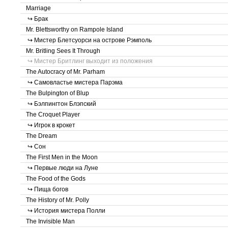
Marriage
↪ Брак
Mr. Blettsworthy on Rampole Island
↪ Мистер Блетсуорси на острове Рэмполь
Mr. Britling Sees It Through
↪ Мистер Бритлинг выходит из положения
The Autocracy of Mr. Parham
↪ Самовластье мистера Парэма
The Bulpington of Blup
↪ Бэлпингтон Блэпский
The Croquet Player
↪ Игрок в крокет
The Dream
↪ Сон
The First Men in the Moon
↪ Первые люди на Луне
The Food of the Gods
↪ Пища богов
The History of Mr. Polly
↪ История мистера Полли
The Invisible Man