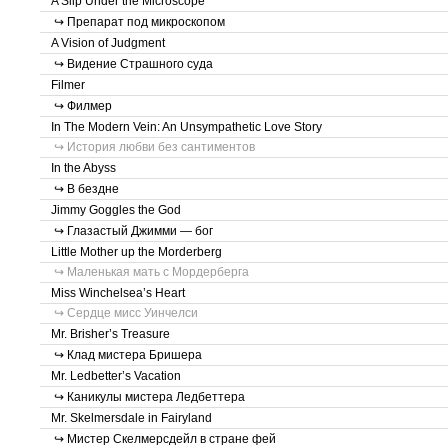
A Slip Under the Microscope
↪ Препарат под микроскопом
A Vision of Judgment
↪ Видение Страшного суда
Filmer
↪ Филмер
In The Modern Vein: An Unsympathetic Love Story
↪ История любви без сантиментов
In the Abyss
↪ В бездне
Jimmy Goggles the God
↪ Глазастый Джимми — бог
Little Mother up the Morderberg
↪ Маленькая мать с Мордерберга
Miss Winchelsea’s Heart
↪ Сердце мисс Уинчелси
Mr. Brisher’s Treasure
↪ Клад мистера Бришера
Mr. Ledbetter’s Vacation
↪ Каникулы мистера Ледбеттера
Mr. Skelmersdale in Fairyland
↪ Мистер Скелмерсдейл в стране фей