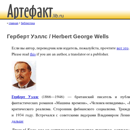
▪
главная
/
библиотека
Герберт Уэллс / Herbert George Wells
Если вы автор, переводчик или издатель, пожалуйста, прочтите
вот это
.
Please read
this
if you are an author, a translator or a publisher.
Герберт Уэллс
(1866—1946) — британский писатель и публиц
фантастических романов «Машина времени», «Человек-невидимка», «
критического реализма. Сторонник фабианского социализма. Триж
и 1934 году. Встречался с советскими лидерами Владимиром Лен
дальше