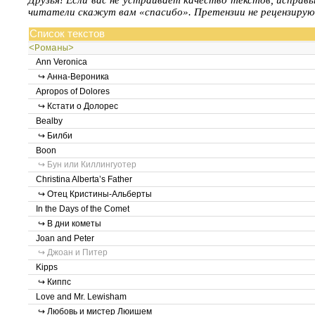
Друзья! Если вас не устраивает качество текстов, исправ
читатели скажут вам «спасибо». Претензии не рецензирую
Список текстов
<Романы>
Ann Veronica
↪ Анна-Вероника
Apropos of Dolores
↪ Кстати о Долорес
Bealby
↪ Билби
Boon
↪ Бун или Киллингуотер
Christina Alberta’s Father
↪ Отец Кристины-Альберты
In the Days of the Comet
↪ В дни кометы
Joan and Peter
↪ Джоан и Питер
Kipps
↪ Киппс
Love and Mr. Lewisham
↪ Любовь и мистер Люишем