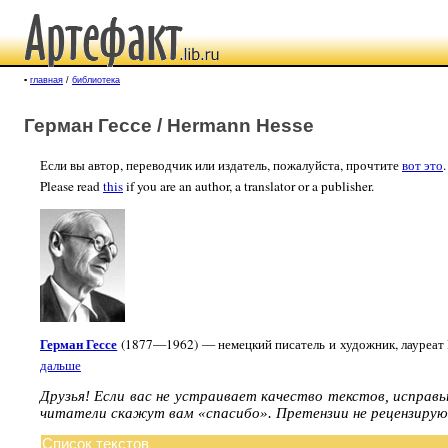
▪
главная
/
библиотека
Герман Гессе / Hermann Hesse
Если вы автор, переводчик или издатель, пожалуйста, прочтите
вот это
.
Please read
this
if you are an author, a translator or a publisher.
Герман Гессе
(1877—1962) — немецкий писатель и художник, лауреат 
дальше
Друзья! Если вас не устраивает качество текстов, исправ
читатели скажут вам «спасибо». Претензии не рецензирую
Список текстов