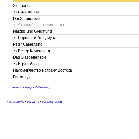
Siddhartha
↪ Сиддхартха
Der Steppenwolf
↪ Степной волк (текст снят)
Narziss und Goldmund
↪ Нарцисс и Гольдмунд
Peter Camenzind
↪ Петер Каменцинд
Das Glasperlenspiel
↪ Игра в бисер
Паломничество в страну Востока
Росхальде
наверх
▪
назад в библиотеку
▪
на главную
▪
обсудить
▪
оставить отзыв