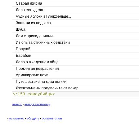
Старая фирма
Дело есть дело
Чудные яблоки в Глюкфельде...
Записки из подвала
Шуба
Дом с привидениями
Из опыта стихийных бедствии
Попугай
Барабан
Дело о выеденном яйце
Проклятая неврастения
Армавирские ночи
Путешествие на край логики
Джентльмены предпочитают покер
</153 самоубийцы>
наверх
▪
назад в библиотеку
▪
на главную
▪
обсудить
▪
оставить отзыв