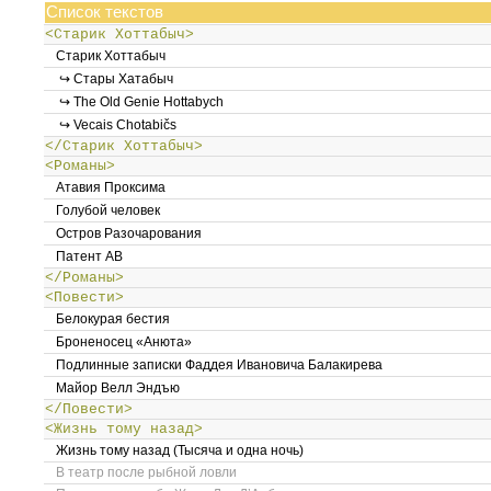
Список текстов
<Старик Хоттабыч>
Старик Хоттабыч
↪ Стары Хатабыч
↪ The Old Genie Hottabych
↪ Vecais Chotabičs
</Старик Хоттабыч>
<Романы>
Атавия Проксима
Голубой человек
Остров Разочарования
Патент АВ
</Романы>
<Повести>
Белокурая бестия
Броненосец «Анюта»
Подлинные записки Фаддея Ивановича Балакирева
Майор Велл Эндъю
</Повести>
<Жизнь тому назад>
Жизнь тому назад (Тысяча и одна ночь)
В театр после рыбной ловли