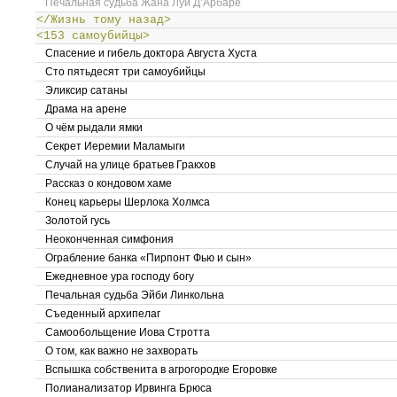
Печальная судьба Жана Луи Д’Арбаре
</Жизнь тому назад>
<153 самоубийцы>
Спасение и гибель доктора Августа Хуста
Сто пятьдесят три самоубийцы
Эликсир сатаны
Драма на арене
О чём рыдали ямки
Секрет Иеремии Маламыги
Случай на улице братьев Гракхов
Рассказ о кондовом хаме
Конец карьеры Шерлока Холмса
Золотой гусь
Неоконченная симфония
Ограбление банка «Пирпонт Фью и сын»
Ежедневное ура господу богу
Печальная судьба Эйби Линкольна
Съеденный архипелаг
Самообольщение Иова Стротта
О том, как важно не захворать
Вспышка собственита в агрогородке Егоровке
Полианализатор Ирвинга Брюса