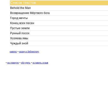
Список текстов
Behold the Man
Возвращение Мёртвого бога
Город мечты
Конец всех песен
Пустые земли
Рунный посох
Хозяева ямы
Чуждый зной
наверх
▪
назад в библиотеку
▪
на главную
▪
обсудить
▪
оставить отзыв