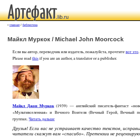
▪
главная
/
библиотека
Майкл Муркок / Michael John Moorcock
Если вы автор, переводчик или издатель, пожалуйста, прочтите
вот это
.
Please read
this
if you are an author, a translator or a publisher.
Майкл Джон Муркок
(1939) — английский писатель-фантаст «но
«Мультивселенная» и Вечного Воителя (Вечный Герой, Вечный по
группах.
Читать дальше
Друзья! Если вас не устраивает качество текстов, исправ
читатели скажут вам «спасибо». Претензии не рецензирую