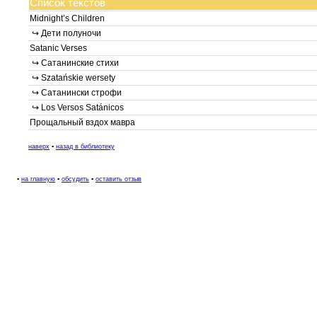
Список текстов
Midnight’s Children
↪ Дети полуночи
Satanic Verses
↪ Сатанинские стихи
↪ Szatańskie wersety
↪ Сатанински строфи
↪ Los Versos Satánicos
Прощальный вздох мавра
наверх
▪
назад в библиотеку
▪
на главную
▪
обсудить
▪
оставить отзыв