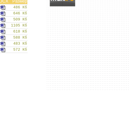
OCX
Размер
486 Кб
646 Кб
509 Кб
1105 Кб
618 Кб
588 Кб
483 Кб
572 Кб