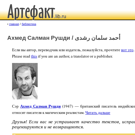
▪
главная
/
библиотека
Ахмед Салман Рушди / أحمد سلمان رشدی
Если вы автор, переводчик или издатель, пожалуйста, прочтите
вот это
.
Please read
this
if you are an author, a translator or a publisher.
Ахмед Салман Рушди
Сэр
(1947) — британский писатель индийског
относят писателя к магическим реалистам.
Читать дальше
Друзья! Если вас не устраивает качество текстов, испр
рецензируются и не возвращаются.