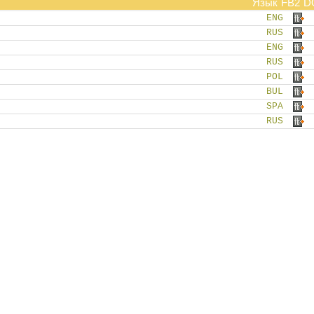
Язык
FB2
D
ENG
RUS
ENG
RUS
POL
BUL
SPA
RUS