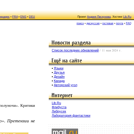
nguages
▪
FRA
▪
ENG
▪
DEU
Проект
Андрея Пискунова
. Хостинг
Lib.Ru
поиск
▪
дискуссия
▪
гостевая
▪
почта
▪
FAQ
/ 11 мая 2024 г.
Список последних обновлений
▪
Языки
▪
Друзья
▪
Дизайн
▪
Канада
▪
Авторский угол
Lib.Ru
 полуночи». Критики
Флибуста
Либрусек
Лаборатория фантастики
о». Претензии не