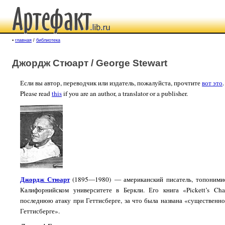
▪
главная
/
библиотека
Джордж Стюарт / George Stewart
Если вы автор, переводчик или издатель, пожалуйста, прочтите
вот это
.
Please read
this
if you are an author, a translator or a publisher.
Джордж Стюарт
(1895—1980) — американский писатель, топонимист
Калифорнийском университете в Беркли. Его книга «Pickett’s Ch
последнюю атаку при Геттисберге, за что была названа «существенн
Геттисберге».