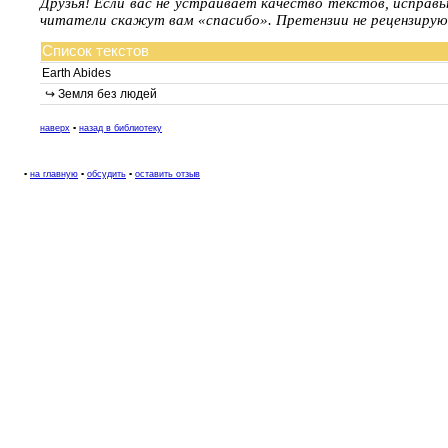
Друзья! Если вас не устраивает качество текстов, исправ
читатели скажут вам «спасибо». Претензии не рецензирую
Список текстов
Earth Abides
↪ Земля без людей
наверх
▪
назад в библиотеку
▪
на главную
▪
обсудить
▪
оставить отзыв